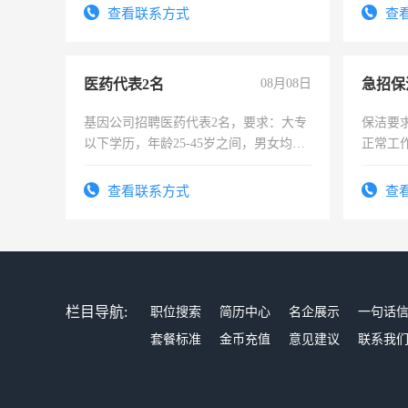
查看联系方式
查
医药代表2名
08月08日
基因公司招聘医药代表2名，要求：大专
保洁要
以下学历，年龄25-45岁之间，男女均
正常工
可，需要具有营销经验，从事过医药代
责任心
表或者有医学资质的优先，底薪+绩效，
录，客
查看联系方式
查
交五险。
懂电脑
能力，
栏目导航:
职位搜索
简历中心
名企展示
一句话
套餐标准
金币充值
意见建议
联系我