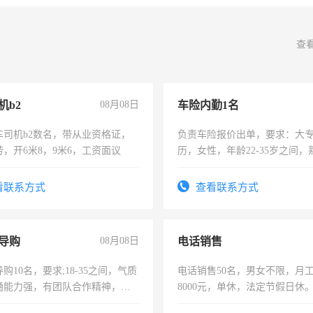
查
机b2
08月08日
车险内勤1名
车司机b2数名，带从业资格证，
负责车险报价出单，要求：大
，开6米8，9米6，工资面议
历，女性，年龄22-35岁之间
操作，工作态度认真，具有团
试用期1-3个月，转正后交纳五
看联系方式
查看联系方式
导购
08月08日
电话销售
购10名，要求;18-35之间，气质
电话销售50名，男女不限，月工资
通能力强，有团队合作精神，有
8000元，单休，法定节假日休
，有工作经验者优先！