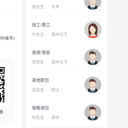
张先生
·
大专
技工/普工
叶女士
·
高中以下
80金币)
家政/保安
邓先生
·
高中以下
其他职位
范先生
·
硕士
销售岗位
息
叶先生
·
高中