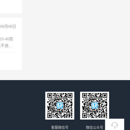
08月08日
0-40周
无不良嗜
准八人间住
倒，每月
0小时
客服微信号
微信公众号