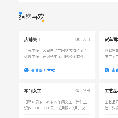
猜您喜欢
店铺美工
08月08日
货车司
主要工作是公司产品在网络店铺的图片
招聘货
处理工作，要求熟练运用PS修图软件,工
吃苦耐劳
作时间每天8小时，待遇优厚。
查看联系方式
查
车间女工
08月08日
工艺品
招聘18周岁一45岁的车间女工，计件工
工艺品导
资约3500一5000元，试用期2个月，交五
佳，沟
险，有年薪假，年底福利
上进心