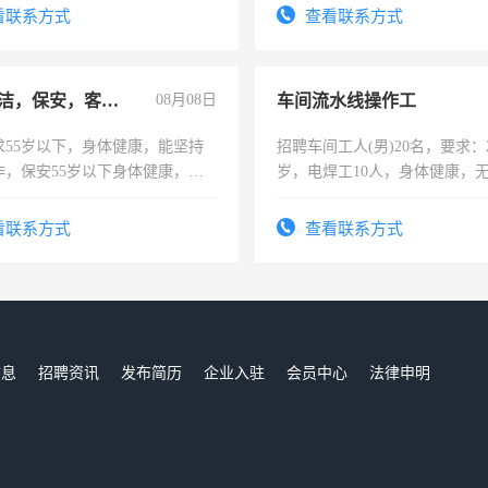
看联系方式
查看联系方式
急招保洁，保安，客服，工程
08月08日
车间流水线操作工
求55岁以下，身体健康，能坚持
招聘车间工人(男)20名，要求：2
作，保安55岁以下身体健康，有
岁，电焊工10人，身体健康，
形象端庄，遵纪守法，无犯罪记
好。薪资：4500-7000元，标
服要求45岁以下高中以上文化，
宿，免费发放劳保用品，两班
看联系方式
查看联系方式
工作认真，性格开朗有良好沟通
25号准时发放工资，工作时间1
工程，懂水电维修。
信息
招聘资讯
发布简历
企业入驻
会员中心
法律申明
们